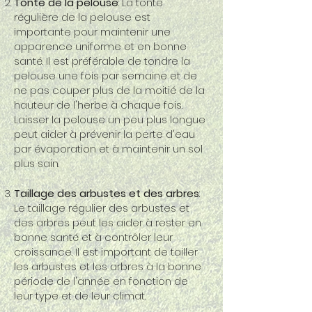
Tonte de la pelouse
: La tonte
régulière de la pelouse est
importante pour maintenir une
apparence uniforme et en bonne
santé. Il est préférable de tondre la
pelouse une fois par semaine et de
ne pas couper plus de la moitié de la
hauteur de l'herbe à chaque fois.
Laisser la pelouse un peu plus longue
peut aider à prévenir la perte d'eau
par évaporation et à maintenir un sol
plus sain.
Taillage des arbustes et des arbres
:
Le taillage régulier des arbustes et
des arbres peut les aider à rester en
bonne santé et à contrôler leur
croissance. Il est important de tailler
les arbustes et les arbres à la bonne
période de l'année en fonction de
leur type et de leur climat.